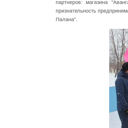
партнеров: магазина "Аван
признательность предпринима
Палана".