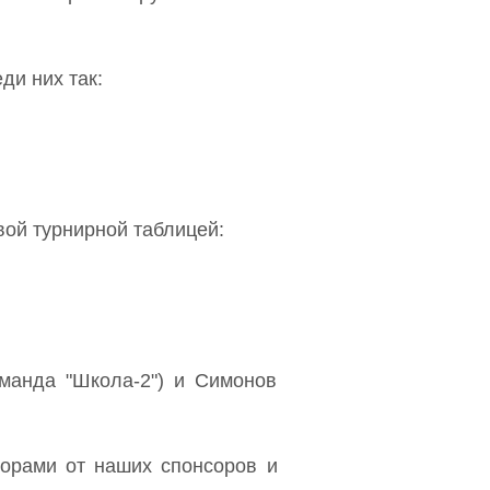
ди них так:
вой турнирной таблицей:
манда "Школа-2") и Симонов
орами от наших спонсоров и